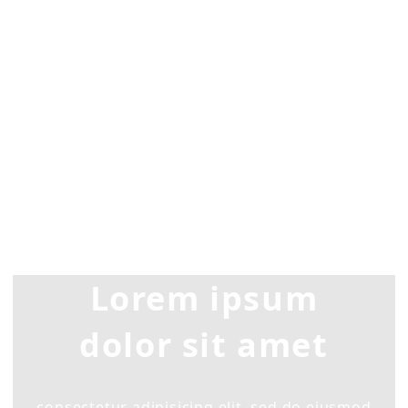
Lorem ipsum
dolor sit amet
consectetur adipisicing elit, sed do eiusmod