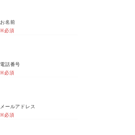
さ
さ
さ
れ
れ
れ
お名前
て
て
て
※必須
い
い
い
る
る
る
画
画
画
面
面
面
電話番号
で
で
で
※必須
す。
す。
す。
メールアドレス
※必須