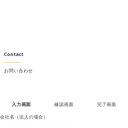
Contact
お問い合わせ
1
2
3
現
現
現
入力画面
確認画面
完了画面
在
在
在
会社名（法人の場合）
表
表
表
示
示
示